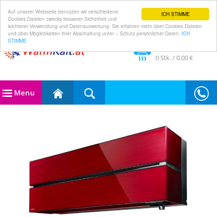
Auf unserer Webseite benutzen wir verschiedene
ICH STIMME
Cookies Dateien zwecks besserer Sicherheit und
leichterer Verwendung und Datenauswertung. Sie erfahren mehr über Cookies Dateien
und über Möglichkeiten ihrer Abschaltung unter – Schutz persönlicher Daten.
ICH
STIMME
Im Warenkorb
0
Stk. /
0.00 €
Menu