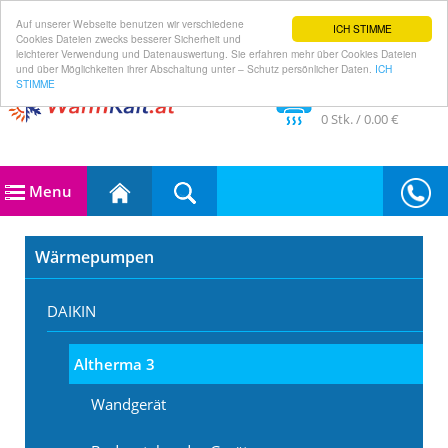
Auf unserer Webseite benutzen wir verschiedene
ICH STIMME
Cookies Dateien zwecks besserer Sicherheit und
leichterer Verwendung und Datenauswertung. Sie erfahren mehr über Cookies Dateien
und über Möglichkeiten ihrer Abschaltung unter – Schutz persönlicher Daten.
ICH
STIMME
Im Warenkorb
0
Stk. /
0.00 €
Menu
Wärmepumpen
DAIKIN
Altherma 3
Wandgerät