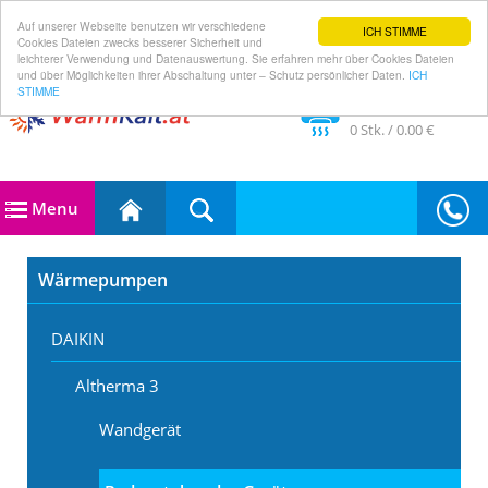
Auf unserer Webseite benutzen wir verschiedene
ICH STIMME
Cookies Dateien zwecks besserer Sicherheit und
leichterer Verwendung und Datenauswertung. Sie erfahren mehr über Cookies Dateien
und über Möglichkeiten ihrer Abschaltung unter – Schutz persönlicher Daten.
ICH
STIMME
Im Warenkorb
0
Stk. /
0.00 €
Menu
Wärmepumpen
DAIKIN
Altherma 3
Wandgerät