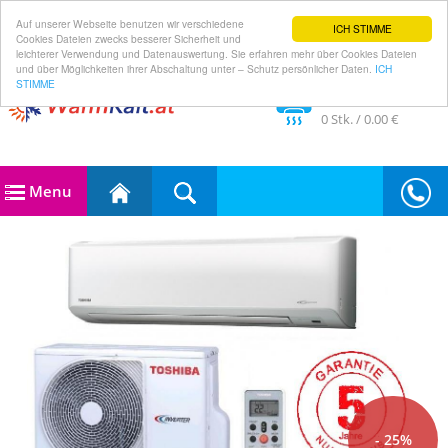
Auf unserer Webseite benutzen wir verschiedene
ICH STIMME
Cookies Dateien zwecks besserer Sicherheit und
leichterer Verwendung und Datenauswertung. Sie erfahren mehr über Cookies Dateien
und über Möglichkeiten ihrer Abschaltung unter – Schutz persönlicher Daten.
ICH
STIMME
Im Warenkorb
0
Stk. /
0.00 €
Menu
- 25%