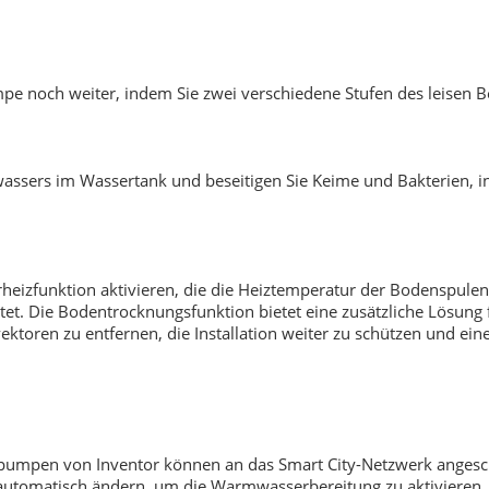
 noch weiter, indem Sie zwei verschiedene Stufen des leisen B
wassers im Wassertank und beseitigen Sie Keime und Bakterien, i
rheizfunktion aktivieren, die die Heiztemperatur der Bodenspul
et. Die Bodentrocknungsfunktion bietet eine zusätzliche Lösung für
ektoren zu entfernen, die Installation weiter zu schützen und ein
pumpen von Inventor können an das Smart City-Netzwerk anges
tomatisch ändern, um die Warmwasserbereitung zu aktivieren, w