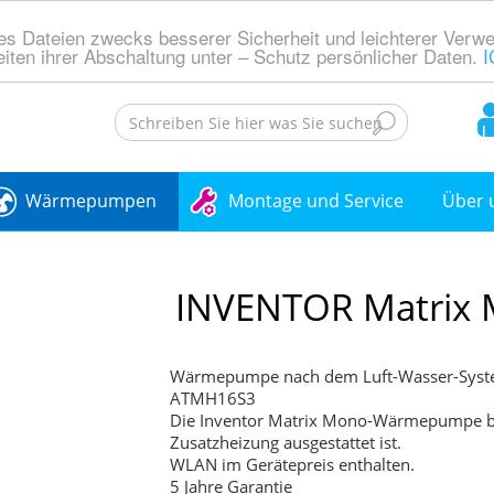
es Dateien zwecks besserer Sicherheit und leichterer Ver
iten ihrer Abschaltung unter – Schutz persönlicher Daten.
I
Wärmepumpen
Montage und Service
Über 
INVENTOR Matrix 
Wärmepumpe nach dem Luft-Wasser-Syst
ATMH16S3
Die Inventor Matrix Mono-Wärmepumpe bes
Zusatzheizung ausgestattet ist.
WLAN im Gerätepreis enthalten.
5 Jahre Garantie