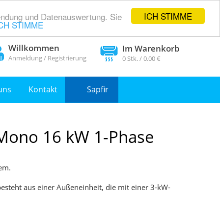
ICH STIMME
wendung und Datenauswertung. Sie
CH STIMME
Willkommen
Im Warenkorb
Anmeldung
/
Registrierung
0
Stk. /
0.00 €
uns
Kontakt
Sapfir
Mono 16 kW 1-Phase
em.
teht aus einer Außeneinheit, die mit einer 3-kW-